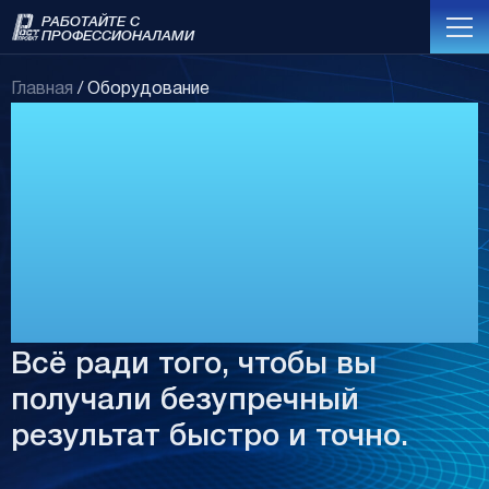
РАБОТАЙТЕ С
ПРОФЕССИОНАЛАМИ
Главная
/
Оборудование
Мы уже
инвестировали
десятки миллионов в
оборудование —
и
это только начало.
Всё ради того, чтобы вы
получали безупречный
результат быстро и точно.